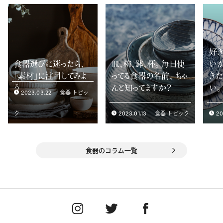
好
食器選びに迷ったら、
皿、椀、鉢、杯。 毎日使
いか
「素材」に注目してみよ
ってる食器の名前、 ちゃ
き
う
んと知ってますか？
い。
2023.03.22
食器 トピッ
2023.01.13
20
ク
食器 トピック
食器のコラム一覧