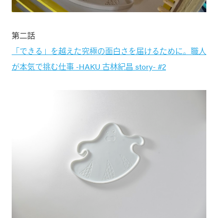
第二話
「できる」を越えた究極の面白さを届けるために。職人
が本気で挑む仕事 -HAKU 古林紀昌 story- #2