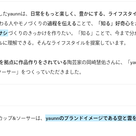
したyaunnは、
日常をもっと楽しく、豊かにする、ライフスタ
関わる人やモノづくりの
過程を伝える
ことで、
「知る」好奇心
を
サシ
づくりのきっかけを作りたい。「知る」ことで、今まで分
ルに理解できる。そんなライフスタイルを提案しています。

を拠点に作品作りをされている
陶芸家の岡崎慧佑さんに、「yau
ソーサー」をつくっていただきました。
カップ&ソーサーは、
yaunnのブランドイメージである空と雲