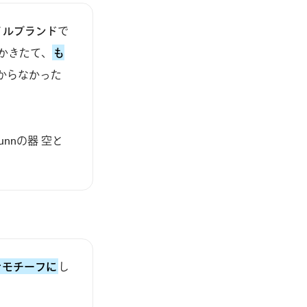
イルブランド
で
かきたて、
も
からなかった
nnの器 空と
をモチーフに
し