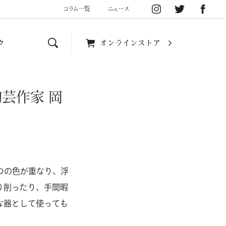
コラム一覧
ニュース
ク
オンラインストア
芸作家 岡
つの色が重なり、浮
り削ったり、手間暇
な器として使っても