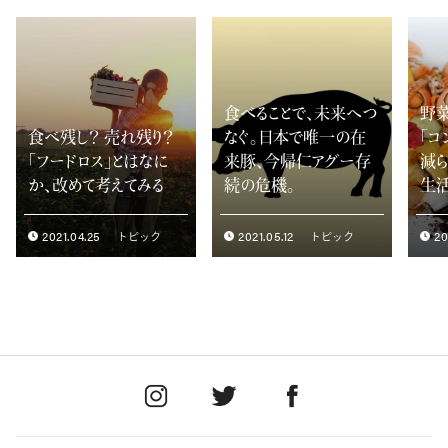
食べることで、未来へつ
野菜
食べ残し？ 売れ残り？
なぐ。日本で唯一の在
「コ
「フードロス」とはなに
来豚、今帰仁アグー存
減ら
か、改めて考えてみる
続の危機。
生活
2021.04.25
2021.05.12
20
トピック
トピック