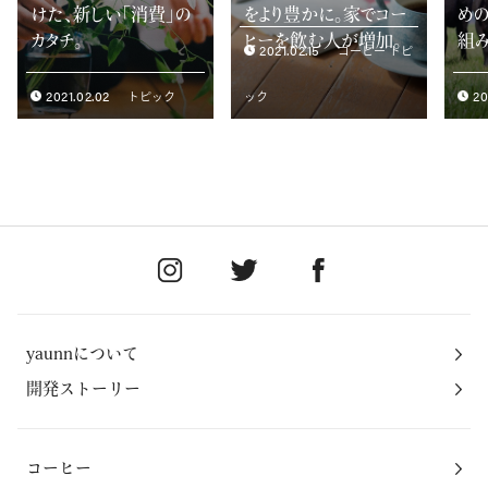
けた、新しい「消費」の
をより豊かに。家でコー
めの
カタチ。
ヒーを飲む人が増加。
組
2021.02.15
コーヒー トピ
2021.02.02
20
トピック
ック
yaunnについて
開発ストーリー
コーヒー