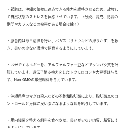
・親豚は、沖縄の気候に適応できる能力を維持させるため、放牧し
て自然状態のストレスを体感させています。（分娩、育成、肥育の
期間やカラスなどの被害がある場合は除く）
・豚舎内は毎日清掃を行い、バガス（サトウキビの搾りかす）を敷
き、臭いの少ない環境で飼育するようにしています。
・お米でエネルギーを、アルファルファ―豆などでタンパク質を計
算しています。遺伝子組み換えをしたトウモロコシや大豆等は与え
ず、Non-GMOの厳選飼料を与えています。
・沖縄県産のマグロ粉末などの不飽和脂肪酸により、脂肪融点のコ
ントロールと身体に良い脂になるような餌を給与しています。
・腸内細菌を整える飼料を食べさせ、臭いが少ない肉質、脂質にす
るようにしています。