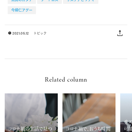
今帰仁アグー
2021.05.12
トピック
Related column
サス
コロナ禍の生活で見つ
コロナ禍で、おうち時間
可