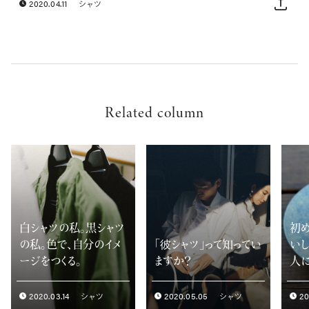
2020.04.11
シャツ
Related column
白シャツの私。黒シャツ
初め
の私。色で、自分のイメ
「彼シャツ」って知ってい
いし
ージをつくる。
ますか？
人
2020.03.14
2020.05.05
20
シャツ
シャツ