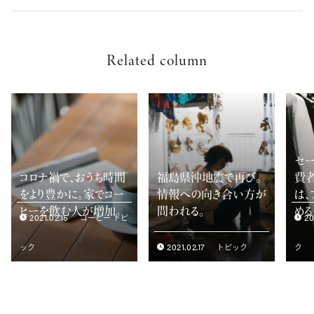
Related column
セ
コロナ禍で、おうち時間
福島県沖地震で再び。
費
をより豊かに。家でコー
情報への向き合い方が
は
ヒーを飲む人が増加。
問われる。
める
2021.02.15
20
コーヒー トピ
2021.02.17
ック
トピック
ク