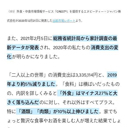
（※1）外食・中食市場情報サービス『CREST®』を提供するエヌピーディー・ジャパン株
式会社が2020年12月21日に発表した
出前市場レポート
より。
また、2021年2月5日に
総務省統計局から家計調査の最
新データが発表
され、2020年の私たちの
消費支出の変
化
が明らかになりました。
「二人以上の世帯」の消費支出は3,335,114円と、
2019
年より約5％減りました
。「食料」は横ばいだったもの
の、内訳を詳しくみると
「外食」はマイナス27％と大
きく落ち込んだ
のに対し、それ以外はすべてプラス。
特に
「酒類」「肉類」が10％以上伸びました
。家でち
ょっと贅沢な食事やお酒を楽しむ人が増えた結果でしょ